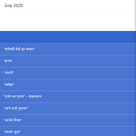
July 2020
“श्रीमती बेली झा सम्मान”
“इन्नर”
“अवली”
“समीक्षा”
“दर्जन भर प्रश्न” – साक्षात्कार
“आने वाली पुस्तक”
“आपके विचार”
“सम्पर्क सूत्र”